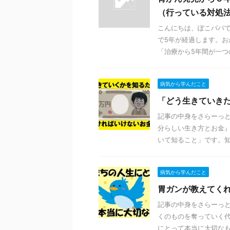
（行っている対処
こんにちは、ぽこパパで
で5年が経過します。お
「治療から5年間が一つの節
病気から学んだこと
「どう生きていき
記事の中身をさらーっと
分らしい生き方とお金』
いて知ること」です。知ら
病気から学んだこと
胃ガンが教えてく
記事の中身をさらーっと
くのものを奪っていく
にとって本当に大切なもの