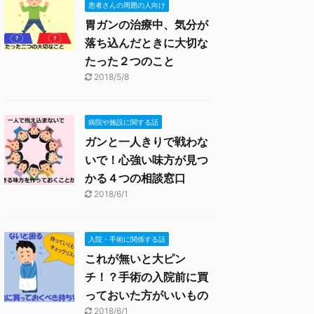
患者さんの周囲の人向け
胃ガンの治療中、気分が
落ち込んだときに大切な
たった２つのこと
2018/5/8
病院や施設に関する話
ガンと一人きりで戦わな
いで！心強い味方が見つ
かる４つの相談窓口
2018/6/1
入院・手術に関係する話
これが無いと大ピン
チ！？手術の入院前に買
っておいた方がいいもの
2018/6/1