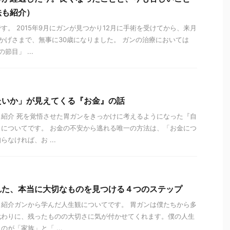
法も紹介）
す。 2015年9月にガンが見つかり12月に手術を受けてから、来月
かげさまで、無事に30歳になりました。 ガンの治療においては
目」 ...
たいか」が見えてくる『お金』の話
紹介 死を覚悟させた胃ガンをきっかけに考えるようになった『自
についてです。 お金の不安から逃れる唯一の方法は、「お金につ
なければ、お ...
れた、本当に大切なものを見つける４つのステップ
紹介ガンから学んだ人生観についてです。 胃ガンは僕たちから多
代わりに、残ったものの大切さに気が付かせてくれます。僕の人生
が「家族」と「 ...