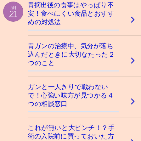
胃摘出後の食事はやっぱり不
5月
21
安！食べにくい食品とおすす
めの対処法
胃ガンの治療中、気分が落ち
込んだときに大切なたった２
つのこと
ガンと一人きりで戦わない
で！心強い味方が見つかる４
つの相談窓口
これが無いと大ピンチ！？手
術の入院前に買っておいた方