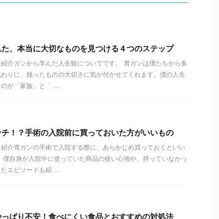
れた、本当に大切なものを見つける４つのステップ
紹介ガンから学んだ人生観についてです。 胃ガンは僕たちから多
代わりに、残ったものの大切さに気が付かせてくれます。僕の人生
が「家族」と「 ...
ンチ！？手術の入院前に買っておいた方がいいもの
と紹介胃ガンの手術で入院する際に、あらかじめ買っておくといい
 僕自身が入院中に使っていた商品の使い心地や、持っていなかっ
エピソードも紹 ...
やっぱり不安！食べにくい食品とおすすめの対処法