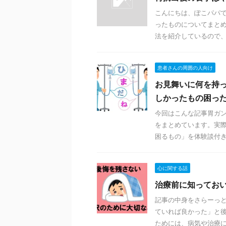
こんにちは、ぽこパパで
ったものについてまと
法を紹介しているので、胃
患者さんの周囲の人向け
お見舞いに何を持
しかったもの困っ
今回はこんな記事胃ガ
をまとめています。実
困るもの」を体験談付きで
心に関する話
治療前に知ってお
記事の中身をさらーっ
ていれば良かった」と後
ためには、病気や治療につ