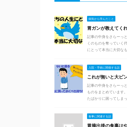
病気から学んだこと
胃ガンが教えてく
記事の中身をさらーっと
くのものを奪っていく
にとって本当に大切なもの
入院・手術に関係する話
これが無いと大ピ
記事の中身をさらーっ
ものをまとめています。
たばかりに困ってしまった
食事に関連する話
胃摘出後の食事は