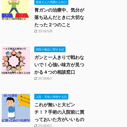
患者さんの周囲の人向け
胃ガンの治療中、気分が
落ち込んだときに大切な
たった２つのこと
2018/5/8
病院や施設に関する話
ガンと一人きりで戦わな
いで！心強い味方が見つ
かる４つの相談窓口
2018/6/1
入院・手術に関係する話
これが無いと大ピン
チ！？手術の入院前に買
っておいた方がいいもの
2018/6/1