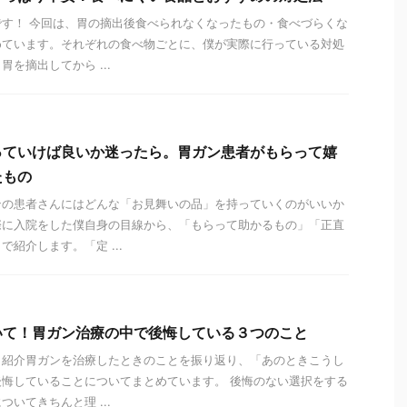
す！ 今回は、胃の摘出後食べられなくなったもの・食べづらくな
めています。それぞれの食べ物ごとに、僕が実際に行っている対処
を摘出してから ...
っていけば良いか迷ったら。胃ガン患者がもらって嬉
たもの
ンの患者さんにはどんな「お見舞いの品」を持っていくのがいいか
際に入院をした僕自身の目線から、「もらって助かるもの」「正直
紹介します。「定 ...
いて！胃ガン治療の中で後悔している３つのこと
と紹介胃ガンを治療したときのことを振り返り、「あのときこうし
悔していることについてまとめています。 後悔のない選択をする
いてきちんと理 ...